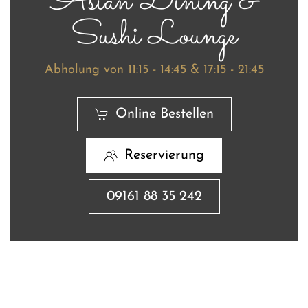
Asian Dining &
Sushi Lounge
Abholung von
11
:
15
-
14
:45 & 17:15 - 21:45
Online Bestellen
Reservierung
09161 88 35 242